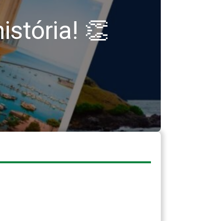
stória! 👏